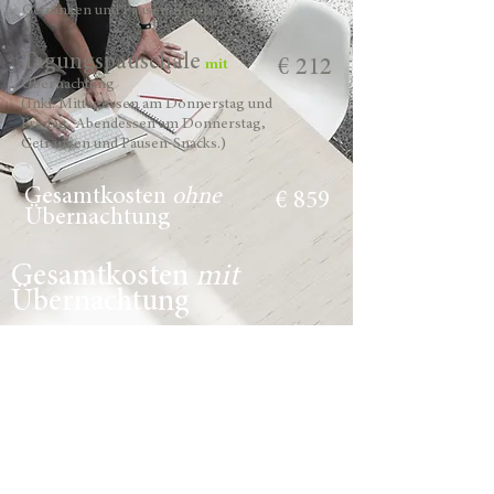
Getränken und Pausen-Snacks.)
Tagungspauschale
€ 212
mit
Übernachtung
(Inkl. Mittagessen am Donnerstag und
Freitag, Abendessen am Donnerstag,
Getränken und Pausen-Snacks.)
Gesamtkosten
ohne
€ 859
Übernachtung
Gesamtkosten
mit
Übernachtung
Die Hotelbuchung erfolg
nicht
über die Anmeldung.
Das Zimmer buchen Sie bitte selbst über die
Hotelrezeption.
€ 962