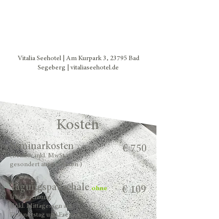
18. Sept.: 09:30 Uhr – 17:00
Uhr
19. Sept.: 09:00 Uhr – 15:30
Uhr
Vitalia Seehotel | Am Kurpark 3, 23795 Bad
Segeberg | vitaliaseehotel.de
Kosten
Seminarkosten
€ 750
(Brutto, inkl. MwSt,
gesondert ausgewiesen.)
Tagungspauschale
€ 109
ohne
Übernachtung
(Inkl. Mittagessen am
Donnerstag und Freitag,